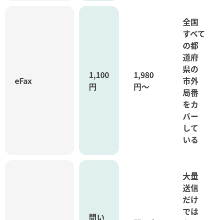
全国
すべて
の都
道府
県の
1,100
1,980
eFax
市外
円
円～
局番
をカ
バー
して
いる
大量
送信
だけ
では
問い