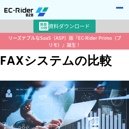
簡単
資料ダウンロード
30秒
リーズナブルなSaaS（ASP）版『EC-Rider Primo（プ
>
>
HOME
ECコラム
FAXシステムの比較
リモ）』誕生！
FAXシステムの比較