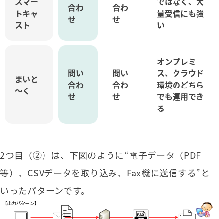
スマー
ではなく、大
合わ
合わ
トキャ
量受信にも強
せ
せ
スト
い
オンプレミ
問い
問い
ス、クラウド
まいと
合わ
合わ
環境のどちら
～く
せ
せ
でも運用でき
る
2つ目（②）は、下図のように“電子データ（PDF
等）、CSVデータを取り込み、Fax機に送信する”と
いったパターンです。