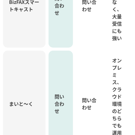
BizFAXスマー
問い合
な
合わ
トキャスト
わせ
く、
せ
大量
受信
にも
強い
オン
プレ
ミ
ス、
クラ
問い
ウド
問い合
まいと～く
合わ
環境
わせ
せ
のど
ちら
でも
運用