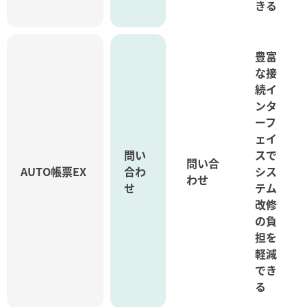
きる
豊富
な接
続イ
ンタ
ーフ
ェイ
問い
スで
問い合
AUTO帳票EX
合わ
シス
わせ
せ
テム
改修
の負
担を
軽減
でき
る