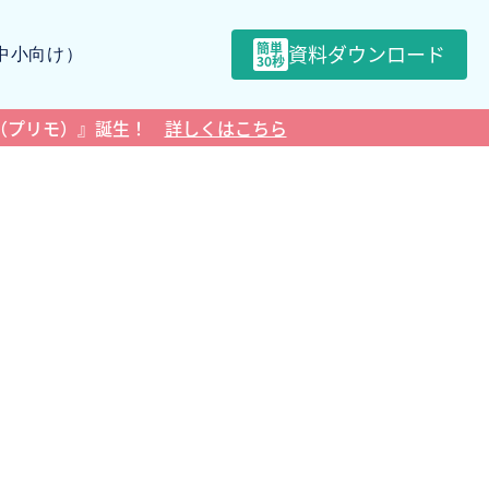
簡単
資料ダウンロード
o（中小向け）
30秒
imo（プリモ）』誕生！
詳しくはこちら