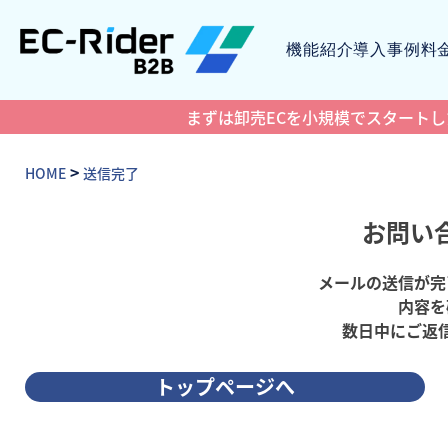
機能紹介
導入事例
料
まずは卸売ECを小規模でスタートしたい
>
HOME
送信完了
お問い
メールの送信が完
内容を
数日中にご返
トップページへ